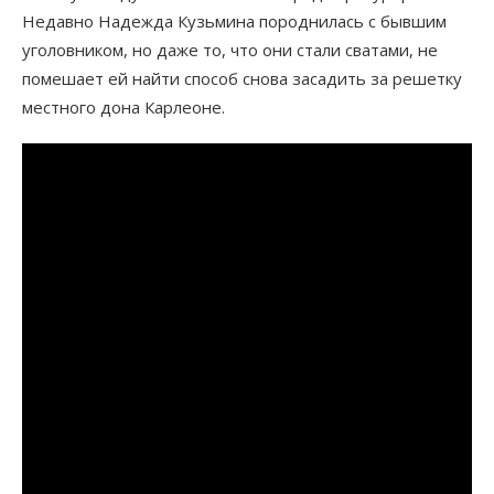
Недавно Надежда Кузьмина породнилась с бывшим
уголовником, но даже то, что они стали сватами, не
помешает ей найти способ снова засадить за решетку
местного дона Карлеоне.