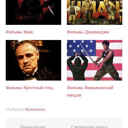
Фильмы Крик
Фильмы Джуманджи
Фильмы Крестный отец
Фильмы Американский
ниндзя
Рубрика:
Франшизы
Предыдущая
Следующая запись