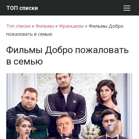
Перейти
ТОП списки
к
содержимому
Топ списки
»
Фильмы
»
Франшизы
»
Фильмы Добро
пожаловать в семью
Фильмы Добро пожаловать
в семью