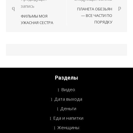
Навигация
запись
ПЛАНЕТА ОБЕЗЬЯН
по
— ВСЕ ЧАСТИ ПО
ФИЛЬМЫ МОЯ
записям
ПОРЯДКУ
УЖАСНАЯ СЕСТРА
Разделы
Видео
Дата выхода
Деньги
Еда и напитки
Женщины