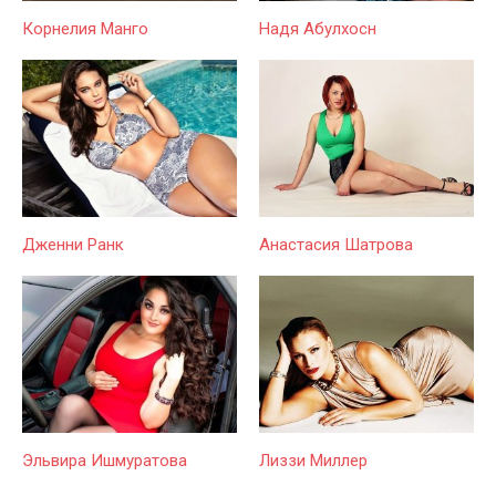
Корнелия Манго
Надя Абулхосн
Дженни Ранк
Анастасия Шатрова
Эльвира Ишмуратова
Лиззи Миллер