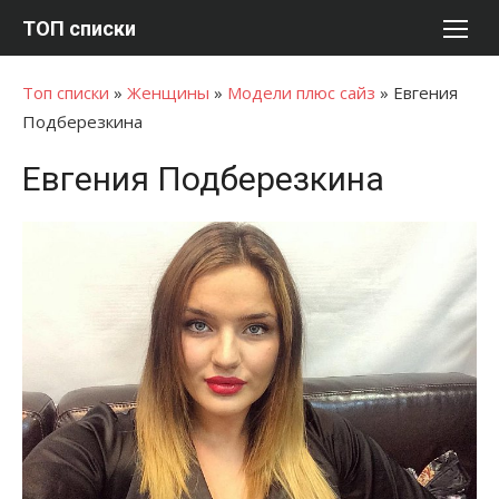
Перейти
ТОП списки
к
содержимому
Топ списки
»
Женщины
»
Модели плюс сайз
»
Евгения
Подберезкина
Евгения Подберезкина