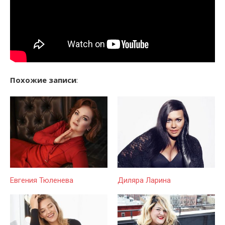
Похожие записи
:
Евгения Тюленева
Диляра Ларина