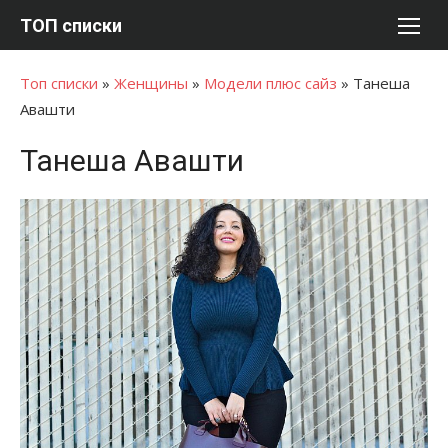
Перейти
ТОП списки
к
содержимому
Топ списки
»
Женщины
»
Модели плюс сайз
»
Танеша
Авашти
Танеша Авашти