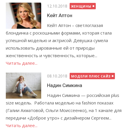
Опубликовано
12.10.2018
ЖЕНЩИНЫ
Кейт Аптон
Кейт Аптон – светлоглазая
блондинка с роскошными формами, которая стала
успешной моделью и актрисой. Девушка сумела
использовать дарованные ей от природы
женственность и чувственность, которые...
Читать далее...
Опубликовано
08.10.2018
МОДЕЛИ ПЛЮС САЙЗ
Надин Симкина
Надин Симкина — российская plus
size модель. Работала моделью на fashion показах
(Галии Ахматовой, Ольги Моиссеенко), на 1 канале для
передачи «Доброе утро» с дизайнером Сергеем...
Читать далее...