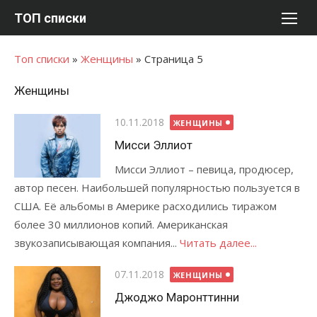
Перейти
ТОП списки
к
содержимому
Топ списки
»
Женщины
»
Страница 5
Женщины
Опубликовано
10.11.2018
ЖЕНЩИНЫ
Мисси Эллиот
Мисси Эллиот – певица, продюсер,
автор песен. Наибольшей популярностью пользуется в
США. Её альбомы в Америке расходились тиражом
более 30 миллионов копий. Американская
звукозаписывающая компания...
Читать далее...
Опубликовано
07.11.2018
ЖЕНЩИНЫ
Джоджо Маронттинни