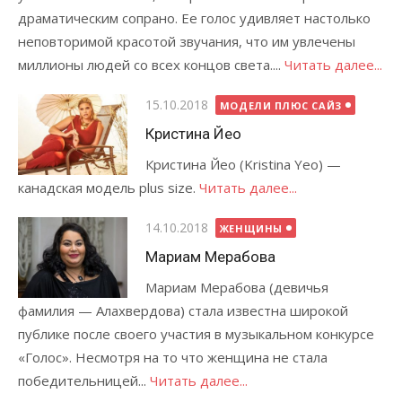
драматическим сопрано. Ее голос удивляет настолько
неповторимой красотой звучания, что им увлечены
миллионы людей со всех концов света....
Читать далее...
Опубликовано
15.10.2018
МОДЕЛИ ПЛЮС САЙЗ
Кристина Йео
Кристина Йео (Kristina Yeo) —
канадская модель plus size.
Читать далее...
Опубликовано
14.10.2018
ЖЕНЩИНЫ
Мариам Мерабова
Мариам Мерабова (девичья
фамилия — Алахвердова) стала известна широкой
публике после своего участия в музыкальном конкурсе
«Голос». Несмотря на то что женщина не стала
победительницей...
Читать далее...