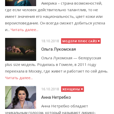
Америка – страна возможностей,
где если человек действительно талантлив, то не
имеет значения его национальность, цвет кожи или
вероисповедание. Он всегда сможет добиться успеха
и...
Читать далее...
Опубликовано
18.10.2018
МОДЕЛИ ПЛЮС САЙЗ
Ольга Лукомская
Ольга Лукомская — белорусская
plus size модель. Родилась в Гомеле, в 2011 году
переехала в Москву, где живет и работает по сей день.
Читать далее...
Опубликовано
16.10.2018
ЖЕНЩИНЫ
Анна Нетребко
Анна Нетребко обладает
уникальным голосом, который называют лирико-