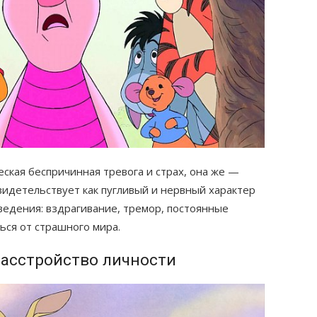
ская беспричинная тревога и страх, она же —
видетельствует как пугливый и нервный характер
оведения: вздрагивание, тремор, постоянные
ться от страшного мира.
расстройство личности