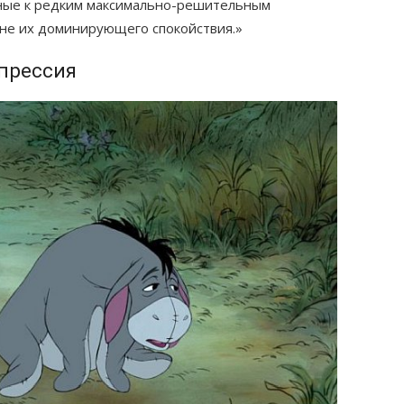
нные к редким максимально-решительным
оне их доминирующего спокойствия.»
епрессия