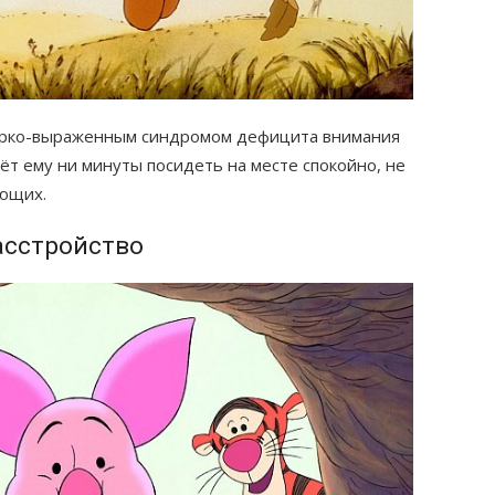
 ярко-выраженным синдромом дефицита внимания
аёт ему ни минуты посидеть на месте спокойно, не
ающих.
асстройство