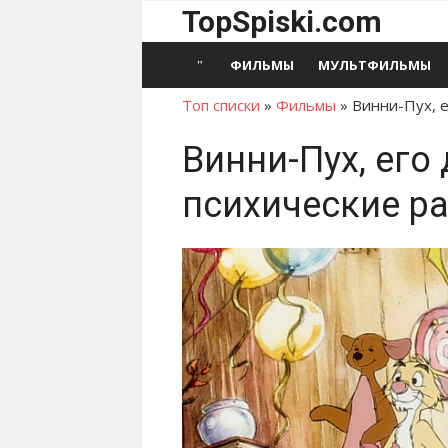
Перейти
TopSpiski.com
к
содержимому
ФИЛЬМЫ
МУЛЬТФИЛЬМЫ
Топ списки
»
Фильмы
»
Винни-Пух, е
Винни-Пух, его 
психические р