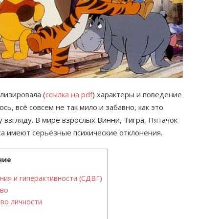
лизировала (
ссылка на pdf
) характеры и поведение
сь, всё совсем не так мило и забавно, как это
 взгляду. В мире взрослых Винни, Тигра, Пятачок
са имеют серьёзные психические отклонения.
ние
ия и гиперактивности (СДВГ)
тво
во личности