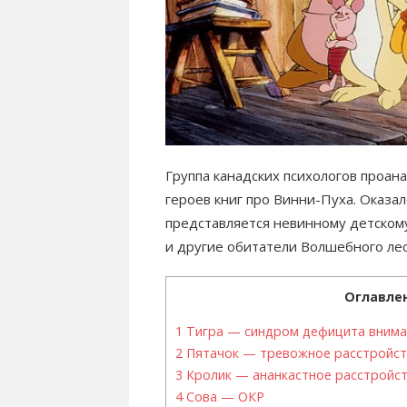
Группа канадских психологов проана
героев книг про Винни-Пуха. Оказало
представляется невинному детскому
и другие обитатели Волшебного ле
Оглавле
1
Тигра — синдром дефицита вниман
2
Пятачок — тревожное расстройс
3
Кролик — ананкастное расстройст
4
Сова — ОКР