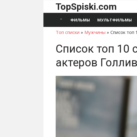
Перейти
TopSpiski.com
к
содержимому
ФИЛЬМЫ
МУЛЬТФИЛЬМЫ
Топ списки
»
Мужчины
»
Список топ 
Список топ 10
актеров Голли