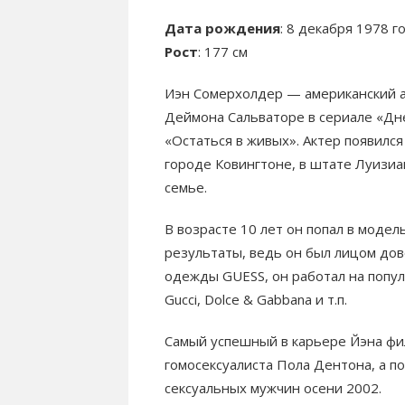
Дата рождения
: 8 декабря 1978 г
Рост
: 177 см
Иэн Сомерхолдер — американский ак
Деймона Сальваторе в сериале «Дне
«Остаться в живых». Актер появился
городе Ковингтоне, в штате Луизиа
семье.
В возрасте 10 лет он попал в моде
результаты, ведь он был лицом до
одежды GUESS, он работал на популяр
Gucci, Dolce & Gabbana и т.п.
Самый успешный в карьере Йэна фил
гомосексуалиста Пола Дентона, а по
сексуальных мужчин осени 2002.