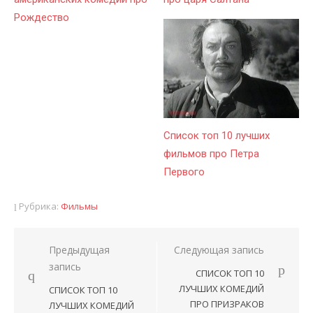
Рождество
Список топ 10 лучших
фильмов про Петра
Первого
Рубрика:
Фильмы
Предыдущая
Следующая запись
Навигация
запись
СПИСОК ТОП 10
по
ЛУЧШИХ КОМЕДИЙ
СПИСОК ТОП 10
записям
ПРО ПРИЗРАКОВ
ЛУЧШИХ КОМЕДИЙ