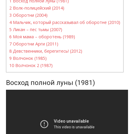
1
Восход полной луны (1981)
2
Волк-полицейский (2014)
3
Оборотни (2004)
4
Мальчик, который рассказывал об оборотне (2010)
5
Ликан – пес тьмы (2007)
6
Моя мама – оборотень (1989)
7
Оборотни Арги (2011)
8
Девственники, берегитесь! (2012)
9
Волчонок (1985)
10
Волчонок 2 (1987)
Восход полной луны (1981)