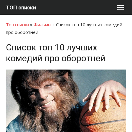
Перейти
ТОП списки
к
содержимому
Топ списки
»
Фильмы
»
Список топ 10 лучших комедий
про оборотней
Список топ 10 лучших
комедий про оборотней