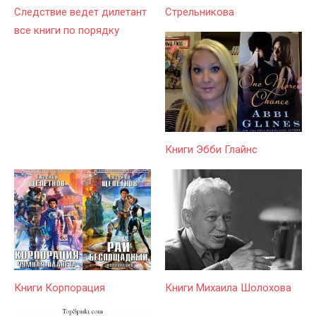
Следствие ведет дилетант
Стрельникова
все книги по порядку
Книги Эбби Глайнс
Книги Корпорация
Книги Михаила Шолохова