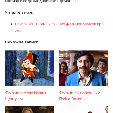
кошмар в виде кандарийских демонов…
Читайте также:
Список из 10 самых лучших фильмов ужасов про
лес
Похожие записи
:
Фильмы и мультфильмы
Фильмы и сериалы про
Щелкунчик
Пабло Эскобара