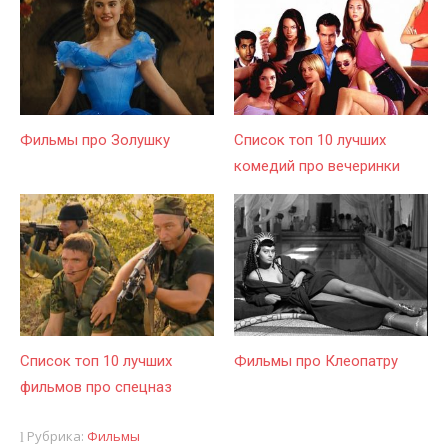
Фильмы про Золушку
Список топ 10 лучших
комедий про вечеринки
Список топ 10 лучших
Фильмы про Клеопатру
фильмов про спецназ
Рубрика:
Фильмы