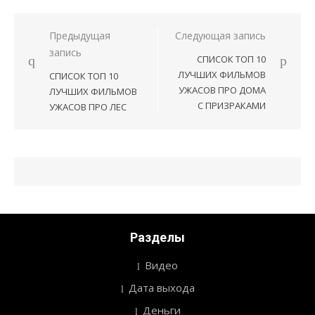
Предыдущая
Следующая запись
Навигация
запись
СПИСОК ТОП 10
по
ЛУЧШИХ ФИЛЬМОВ
СПИСОК ТОП 10
записям
УЖАСОВ ПРО ДОМА
ЛУЧШИХ ФИЛЬМОВ
С ПРИЗРАКАМИ
УЖАСОВ ПРО ЛЕС
Разделы
Видео
Дата выхода
Деньги