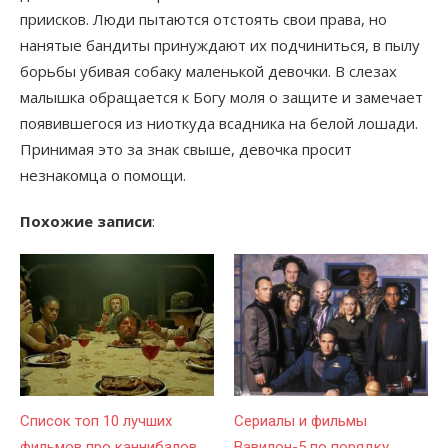
приисков. Люди пытаются отстоять свои права, но
нанятые бандиты принуждают их подчиниться, в пылу
борьбы убивая собаку маленькой девочки. В слезах
малышка обращается к Богу моля о защите и замечает
появившегося из ниоткуда всадника на белой лошади.
Принимая это за знак свыше, девочка просит
незнакомца о помощи.
Похожие записи
:
Список топ 10 лучших
Сериалы и фильмы
фильмов про каннибалов
Вавилон-5 по порядку