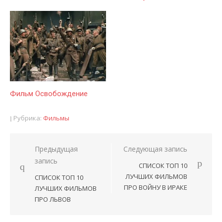
Фильм Освобождение
Рубрика:
Фильмы
Предыдущая
Следующая запись
Навигация
запись
СПИСОК ТОП 10
по
ЛУЧШИХ ФИЛЬМОВ
СПИСОК ТОП 10
записям
ПРО ВОЙНУ В ИРАКЕ
ЛУЧШИХ ФИЛЬМОВ
ПРО ЛЬВОВ