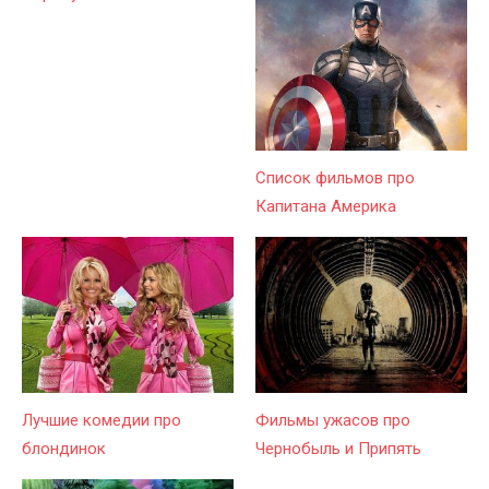
Список фильмов про
Капитана Америка
Лучшие комедии про
Фильмы ужасов про
блондинок
Чернобыль и Припять