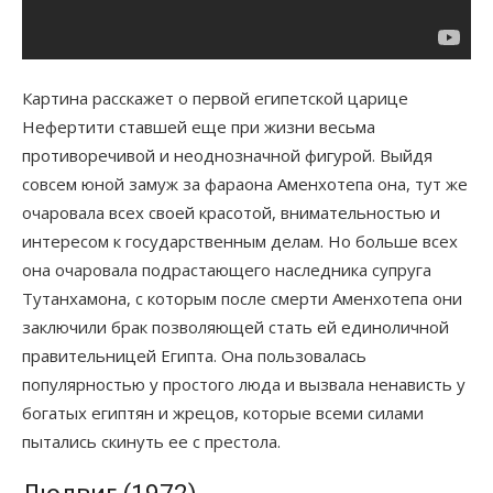
Картина расскажет о первой египетской царице
Нефертити ставшей еще при жизни весьма
противоречивой и неоднозначной фигурой. Выйдя
совсем юной замуж за фараона Аменхотепа она, тут же
очаровала всех своей красотой, внимательностью и
интересом к государственным делам. Но больше всех
она очаровала подрастающего наследника супруга
Тутанхамона, с которым после смерти Аменхотепа они
заключили брак позволяющей стать ей единоличной
правительницей Египта. Она пользовалась
популярностью у простого люда и вызвала ненависть у
богатых египтян и жрецов, которые всеми силами
пытались скинуть ее с престола.