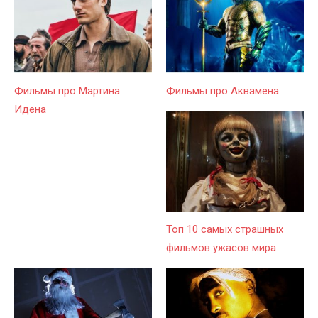
Фильмы про Мартина
Фильмы про Аквамена
Идена
Топ 10 самых страшных
фильмов ужасов мира