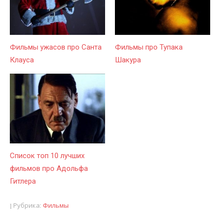
Фильмы ужасов про Санта
Фильмы про Тупака
Клауса
Шакура
Список топ 10 лучших
фильмов про Адольфа
Гитлера
Рубрика:
Фильмы