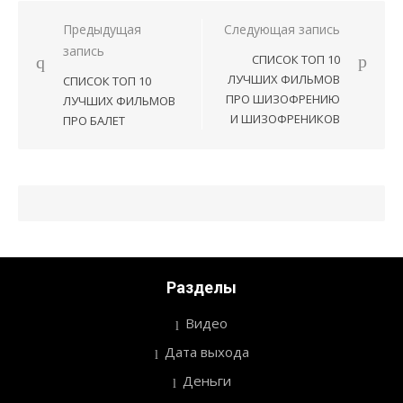
Предыдущая
Следующая запись
Навигация
запись
СПИСОК ТОП 10
по
ЛУЧШИХ ФИЛЬМОВ
СПИСОК ТОП 10
записям
ПРО ШИЗОФРЕНИЮ
ЛУЧШИХ ФИЛЬМОВ
И ШИЗОФРЕНИКОВ
ПРО БАЛЕТ
Разделы
Видео
Дата выхода
Деньги