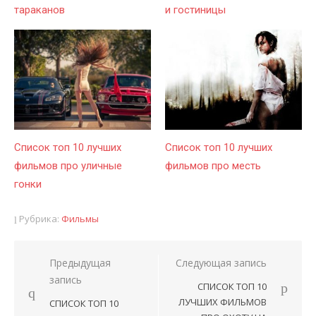
тараканов
и гостиницы
Список топ 10 лучших
Список топ 10 лучших
фильмов про уличные
фильмов про месть
гонки
Рубрика:
Фильмы
Предыдущая
Следующая запись
Навигация
запись
СПИСОК ТОП 10
по
ЛУЧШИХ ФИЛЬМОВ
СПИСОК ТОП 10