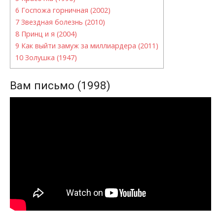
6
Госпожа горничная (2002)
7
Звездная болезнь (2010)
8
Принц и я (2004)
9
Как выйти замуж за миллиардера (2011)
10
Золушка (1947)
Вам письмо (1998)