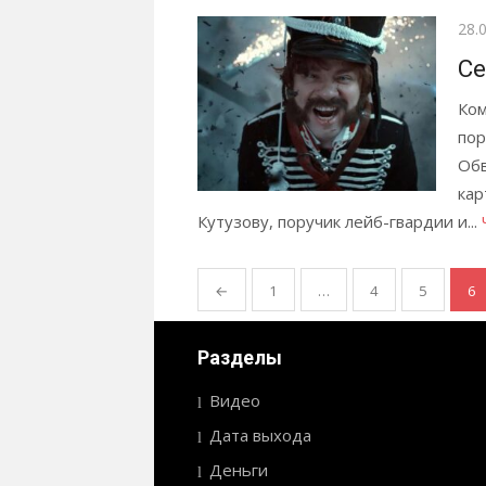
Опу
28.
Се
Ком
пор
Обв
кар
Кутузову, поручик лейб-гвардии и...
←
1
…
4
5
6
Пагинация
записей
Разделы
Видео
Дата выхода
Деньги