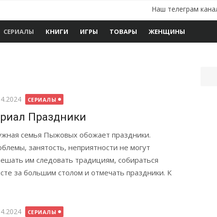
Наш телеграм кана
СЕРИАЛЫ
КНИГИ
ИГРЫ
ТОВАРЫ
ЖЕНЩИНЫ
бликовано
04.2024
СЕРИАЛЫ
риал Праздники
жная семья Пыжовых обожает праздники.
блемы, занятость, неприятности не могут
ешать им следовать традициям, собираться
сте за большим столом и отмечать праздники. К
бликовано
04.2024
СЕРИАЛЫ