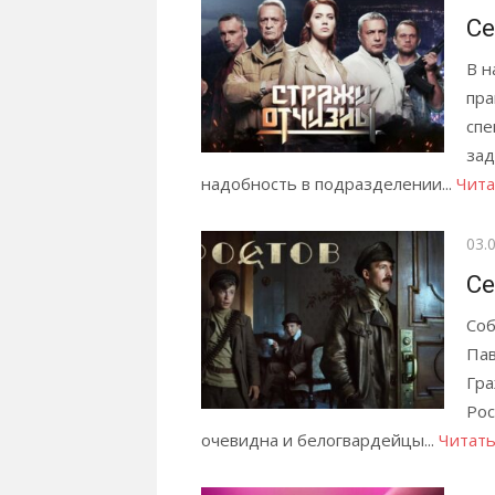
Се
В н
пра
спе
зад
надобность в подразделении...
Чита
Опу
03.
Се
Соб
Пав
Гра
Рос
очевидна и белогвардейцы...
Читать 