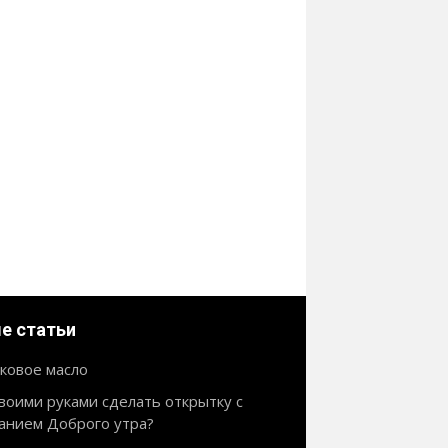
е статьи
ковое масло
своими руками сделать открытку с
анием Доброго утра?