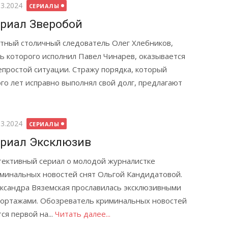
бликовано
03.2024
СЕРИАЛЫ
риал Зверобой
тный столичный следователь Олег Хлебников,
ь которого исполнил Павел Чинарев, оказывается
епростой ситуации. Стражу порядка, который
го лет исправно выполнял свой долг, предлагают
бликовано
03.2024
СЕРИАЛЫ
риал Эксклюзив
ективный сериал о молодой журналистке
минальных новостей снят Ольгой Кандидатовой.
ксандра Вяземская прославилась эксклюзивными
ортажами. Обозреватель криминальных новостей
ся первой на...
Читать далее...