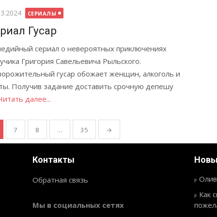
бликовано
03.2024
СЕРИАЛЫ
риал Гусар
едийный сериал о невероятных приключениях
учика Григория Савельевича Рыльского.
орожительный гусар обожает женщин, алкоголь и
ты. Получив задание доставить срочную депешу
Читать далее...
7
8
…
35
→
Контакты
Новы
Олив
Обратная связь
Как 
Мы в социальных сетях
пожел