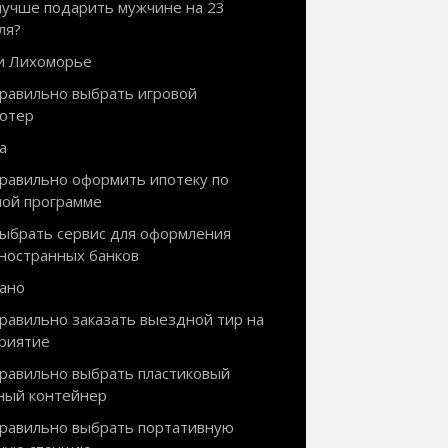
лучше подарить мужчине на 23
ля?
и Лихоморье
правильно выбрать игровой
ютер
а
правильно оформить ипотеку по
ной программе
выбрать сервис для оформления
иностранных банков
ано
правильно заказать выездной тир на
риятие
правильно выбрать пластиковый
ный контейнер
правильно выбрать портативную