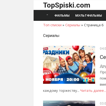
Перейти
TopSpiski.com
к
содержимому
ФИЛЬМЫ
МУЛЬТФИЛЬМЫ
Топ списки
»
Сериалы
»
Страница 6
Сериалы
Опу
04.
Се
Дру
Про
пом
вме
каждому торжеству...
Читать далее...
Опу
03.