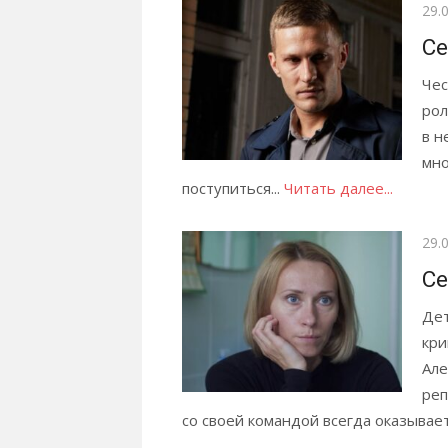
Опу
29.
Се
Чес
рол
в н
мно
поступиться...
Читать далее...
Опу
29.
Се
Дет
кри
Але
реп
со своей командой всегда оказывает