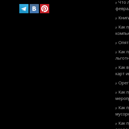
Что 
февра
Книг
Как 
компь
Опят
Как 
льгот
Как 
карт 
Орег
Как 
мероп
Как 
мусор
Как 