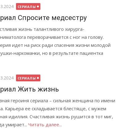
бликовано
03.2024
СЕРИАЛЫ
риал Спросите медсестру
стливая жизнь талантливого хирурга-
ниматолога переворачивается с ног на голову.
ерия идет на риск ради спасения жизни молодой
ушки-наркоманки, но в результате пациентка
бликовано
03.2024
СЕРИАЛЫ
риал Жить жизнь
вная героиня сериала – сильная женщина по имени
а. Карьера ее складывается блестяще, с мужем
ная идиллия. Счастливая жизнь рушится в тот миг,
да умирает...
Читать далее...