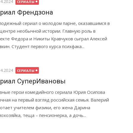
бликовано
04.2024
СЕРИАЛЫ
риал Френдзона
одежный сериал о молодом парне, оказавшимся в
центре необычной истории. Главную роль в
екте Федора и Никиты Кравчуков сыграл Алексей
вкин. Студент первого курса психфака...
бликовано
04.2024
СЕРИАЛЫ
риал СуперИвановы
вные герои комедийного сериала Юрия Осипова
чная на первый взгляд российская семья. Валерий
отает учителем физики, его жена Дарина
охозяйка, теща – пенсионерка, а дочь...