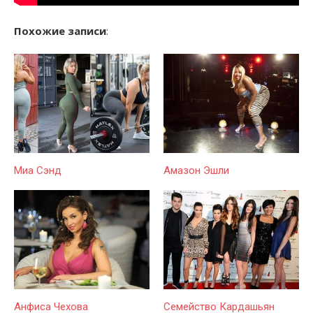
Похожие записи
:
Миа Сэнд
Амазон Эшли
Анфиса Чехова
Семейство Кардашьян