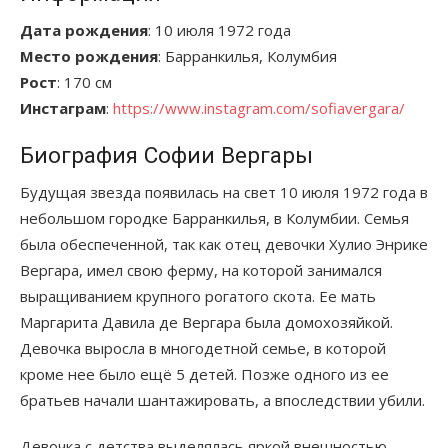
Дата рождения
: 10 июля 1972 года
Место рождения
: Барранкилья, Колумбия
Рост
: 170 см
Инстаграм
:
https://www.instagram.com/sofiavergara/
Биография Софии Вергары
Будущая звезда появилась на свет 10 июля 1972 года в
небольшом городке Барранкилья, в Колумбии. Семья
была обеспеченной, так как отец девочки Хулио Энрике
Вергара, имел свою ферму, на которой занимался
выращиванием крупного рогатого скота. Ее мать
Маргарита Давила де Вергара была домохозяйкой.
Девочка выросла в многодетной семье, в которой
кроме нее было ещё 5 детей. Позже одного из ее
братьев начали шантажировать, а впоследствии убили.
Девочка с детства выделялась яркой внешностью,