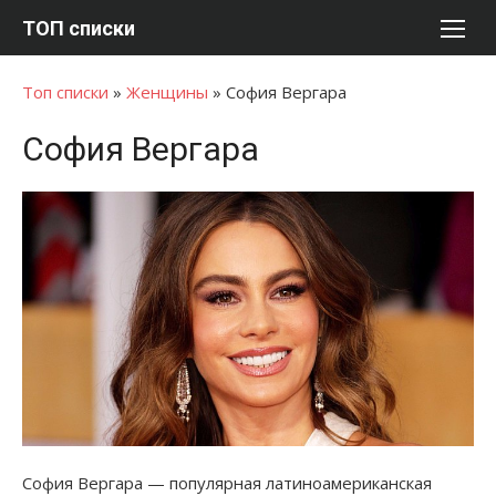
Перейти
ТОП списки
к
содержимому
Топ списки
»
Женщины
»
София Вергара
София Вергара
София Вергара — популярная латиноамериканская