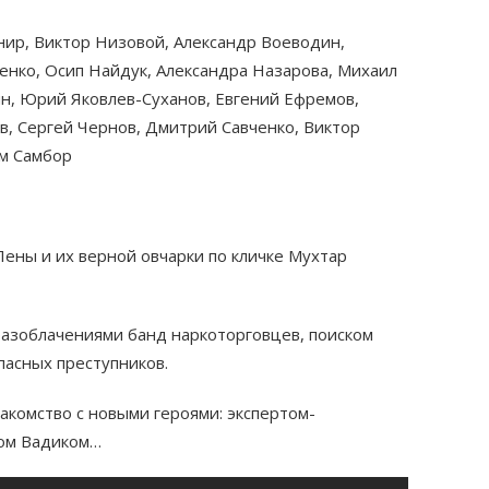
внир, Виктор Низовой, Александр Воеводин,
енко, Осип Найдук, Александра Назарова, Михаил
ин, Юрий Яковлев-Суханов, Евгений Ефремов,
, Сергей Чернов, Дмитрий Савченко, Виктор
м Самбор
ены и их верной овчарки по кличке Мухтар
разоблачениями банд наркоторговцев, поиском
асных преступников.
акомство с новыми героями: экспертом-
ром Вадиком…