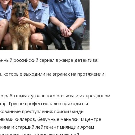
ный российский сериал в жанре детектива.
, которые выходили на экранах на протяжении
о работниках уголовного розыска и их преданном
тар. Группе профессионалов приходится
кованные преступления: поиски банды
овками киллеров, безумные маньяки. В центре
икина и старший лейтенант милиции Артем
л своего дела, к тому же питающий