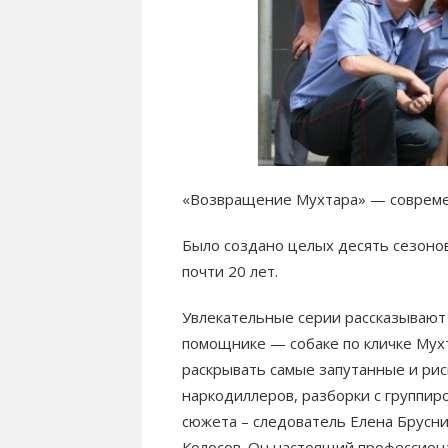
«Возвращение Мухтара» — современ
Было создано целых десять сезонов
почти 20 лет.
Увлекательные серии рассказывают 
помощнике — собаке по кличке Мух
раскрывать самые запутанные и рис
наркодиллеров, разборки с группир
сюжета – следователь Елена Брусн
Колосов. Он настоящий профессиона