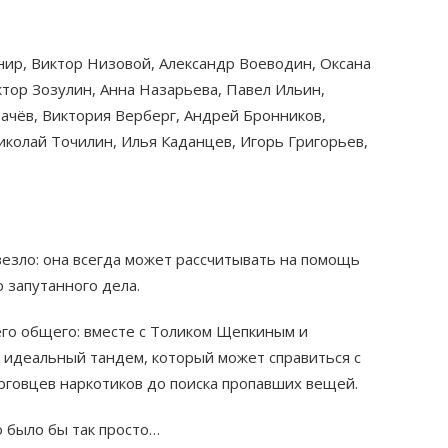
внир, Виктор Низовой, Александр Воеводин, Оксана
тор Зозулин, Анна Назарьева, Павел Ильин,
ачёв, Виктория Верберг, Андрей Бронников,
иколай Точилин, Илья Каданцев, Игорь Григорьев,
езло: она всегда может рассчитывать на помощь
 запутанного дела.
его общего: вместе с Толиком Щепкиным и
 идеальный тандем, который может справиться с
рговцев наркотиков до поиска пропавших вещей.
о было бы так просто…