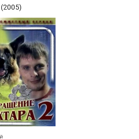
(2005)
ий