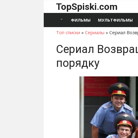
Перейти
TopSpiski.com
к
содержимому
ФИЛЬМЫ
МУЛЬТФИЛЬМЫ
Топ списки
»
Сериалы
»
Сериал Возв
Сериал Возвра
порядку