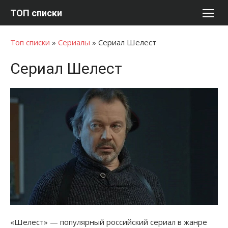
Перейти
ТОП списки
к
содержимому
Топ списки
»
Сериалы
»
Сериал Шелест
Сериал Шелест
«Шелест» — популярный российский сериал в жанре