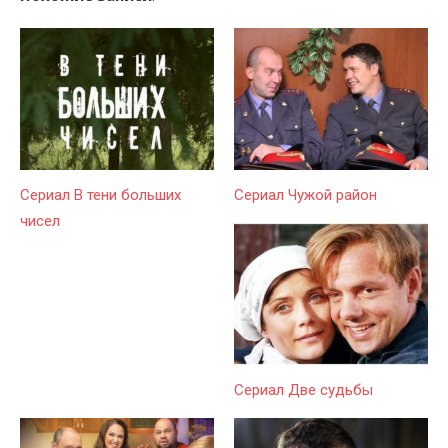
Сериал В тени больших
Сериал Чужой район
чисел
Сериал Две судьбы