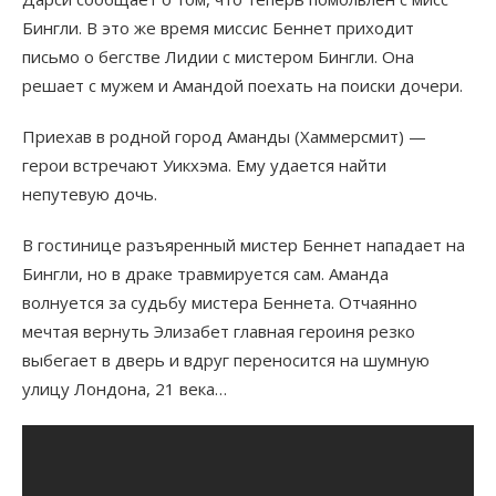
Бингли. В это же время миссис Беннет приходит
письмо о бегстве Лидии с мистером Бингли. Она
решает с мужем и Амандой поехать на поиски дочери.
Приехав в родной город Аманды (Хаммерсмит) —
герои встречают Уикхэма. Ему удается найти
непутевую дочь.
В гостинице разъяренный мистер Беннет нападает на
Бингли, но в драке травмируется сам. Аманда
волнуется за судьбу мистера Беннета. Отчаянно
мечтая вернуть Элизабет главная героиня резко
выбегает в дверь и вдруг переносится на шумную
улицу Лондона, 21 века…