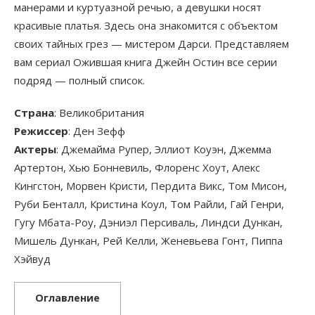
манерами и куртуазной речью, а девушки носят
красивые платья. Здесь она знакомится с объектом
своих тайных грез — мистером Дарси. Представляем
вам сериал Ожившая книга Джейн Остин все серии
подряд — полный список.
Страна
: Великобритания
Режиссер
: Ден Зефф
Актеры
: Джемайма Рупер, Эллиот Коуэн, Джемма
Артертон, Хью Бонневиль, Флоренс Хоут, Алекс
Кингстон, Морвен Кристи, Пердита Викс, Том Мисон,
Руби Бенталл, Кристина Коул, Том Райли, Гай Генри,
Гугу Мбата-Роу, Дэниэл Персиваль, Линдси Дункан,
Мишель Дункан, Рей Келли, Женевьева Гонт, Пиппа
Хэйвуд
Оглавление