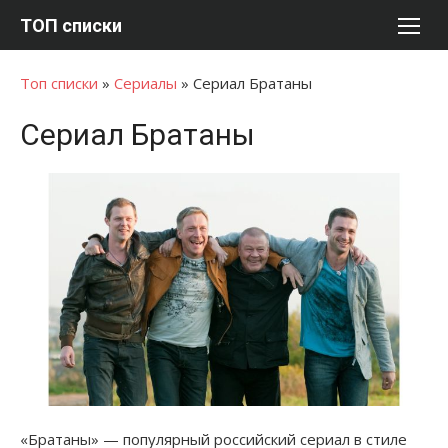
Перейти
ТОП списки
к
содержимому
Топ списки
»
Сериалы
»
Сериал Братаны
Сериал Братаны
«Братаны» — популярный российский сериал в стиле