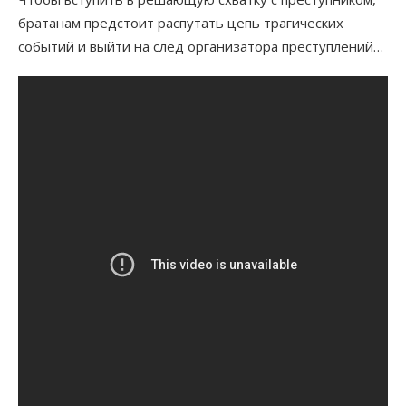
братанам предстоит распутать цепь трагических
событий и выйти на след организатора преступлений…