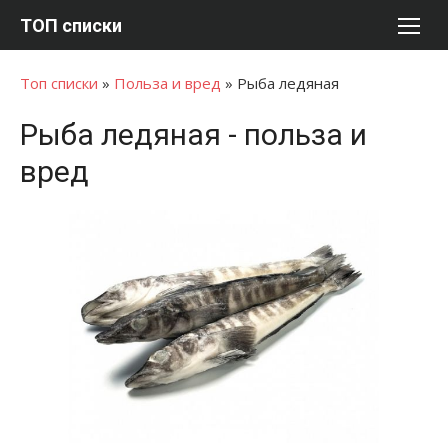
Перейти
ТОП списки
к
содержимому
Топ списки
»
Польза и вред
»
Рыба ледяная
Рыба ледяная - польза и
вред