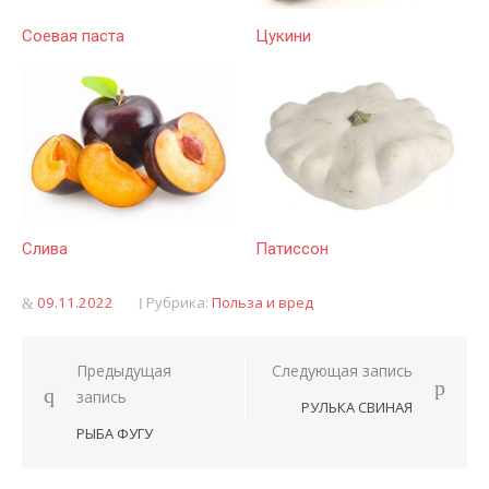
Соевая паста
Цукини
Слива
Патиссон
Опубликовано
09.11.2022
Рубрика:
Польза и вред
Предыдущая
Следующая запись
Навигация
запись
РУЛЬКА СВИНАЯ
по
РЫБА ФУГУ
записям