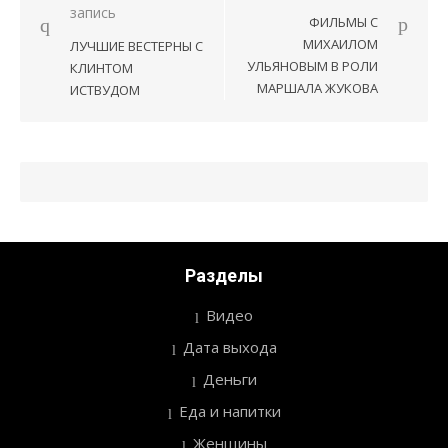
Навигация
запись
ФИЛЬМЫ С
по
МИХАИЛОМ
ЛУЧШИЕ ВЕСТЕРНЫ С
записям
УЛЬЯНОВЫМ В РОЛИ
КЛИНТОМ
МАРШАЛА ЖУКОВА
ИСТВУДОМ
Разделы
Видео
Дата выхода
Деньги
Еда и напитки
Женщины