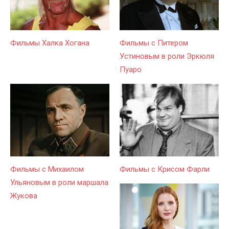
Фильмы Халка Хогана
Фильмы с Питером
Устиновым в роли Эркюля
Пуаро
Фильмы с Михаилом
Фильмы с Крисом Фарли
Ульяновым в роли маршала
Жукова