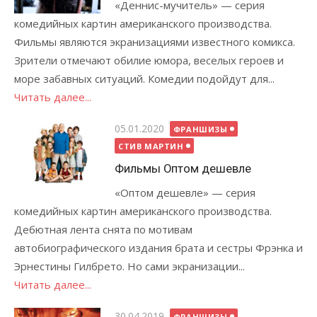
«Деннис-мучитель» — серия
комедийных картин американского производства.
Фильмы являются экранизациями известного комикса.
Зрители отмечают обилие юмора, веселых героев и
море забавных ситуаций. Комедии подойдут для...
Читать далее...
Опубликовано
05.01.2020
ФРАНШИЗЫ
СТИВ МАРТИН
Фильмы Оптом дешевле
«Оптом дешевле» — серия
комедийных картин американского производства.
Дебютная лента снята по мотивам
автобиографического издания брата и сестры Фрэнка и
Эрнестины Гилбрето. Но сами экранизации...
Читать далее...
Опубликовано
30.04.2019
ФРАНШИЗЫ