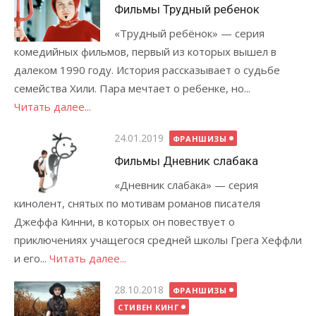
Фильмы Трудный ребенок
«Трудный ребёнок» — серия
комедийных фильмов, первый из которых вышел в
далеком 1990 году. История рассказывает о судьбе
семейства Хили. Пара мечтает о ребенке, но...
Читать далее...
Опубликовано
24.01.2019
ФРАНШИЗЫ
Фильмы Дневник слабака
«Дневник слабака» — серия
кинолент, снятых по мотивам романов писателя
Джеффа Кинни, в которых он повествует о
приключениях учащегося средней школы Грега Хеффли
и его...
Читать далее...
Опубликовано
28.10.2018
ФРАНШИЗЫ
СТИВЕН КИНГ