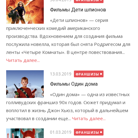
Фильмы Дети шпионов
«Дети шпионов» — серия
приключенческих комедий американского
производства. Вдохновением для создания фильма
послужила новелла, которая был снята Родригесом для
ленты «Четыре Комнаты». В центре повествования...
Читать далее...
Опубликовано
13.03.2019
ФРАНШИЗЫ
Фильмы Один дома
«Один дома» — одна из известных
голливудских франшиз 90х годов. Сюжет придумал и
воплотил в жизнь Джон Хьюз, который в дальнейшем
участвовал в создании еще...
Читать далее...
Опубликовано
01.03.2019
ФРАНШИЗЫ