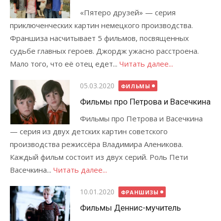
«Пятеро друзей» — серия
приключенческих картин немецкого производства.
Франшиза насчитывает 5 фильмов, посвященных
судьбе главных героев. Джордж ужасно расстроена.
Мало того, что её отец едет...
Читать далее...
Опубликовано
05.03.2020
ФИЛЬМЫ
Фильмы про Петрова и Васечкина
Фильмы про Петрова и Васечкина
— серия из двух детских картин советского
производства режиссёра Владимира Аленикова.
Каждый фильм состоит из двух серий. Роль Пети
Васечкина...
Читать далее...
Опубликовано
10.01.2020
ФРАНШИЗЫ
Фильмы Деннис-мучитель