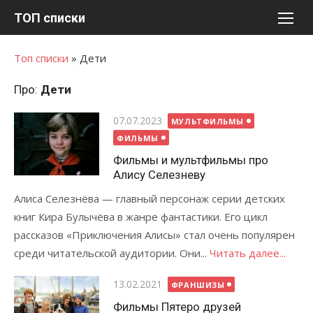
Перейти
ТОП списки
к
содержимому
Топ списки
»
Дети
Про:
Дети
Опубликовано
07.07.2023
МУЛЬТФИЛЬМЫ
ФИЛЬМЫ
Фильмы и мультфильмы про
Алису Селезневу
Алиса Селезнёва — главный персонаж серии детских
книг Кира Булычёва в жанре фантастики. Его цикл
рассказов «Приключения Алисы» стал очень популярен
среди читательской аудитории. Они...
Читать далее...
Опубликовано
13.02.2021
ФРАНШИЗЫ
Фильмы Пятеро друзей