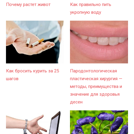
Почему растет живот
Как правильно пить
укропную воду
Как бросить курить за 25
Пародонтологическая
шагов
пластическая хирургия —
методы, преимущества и
значение для здоровья
десен