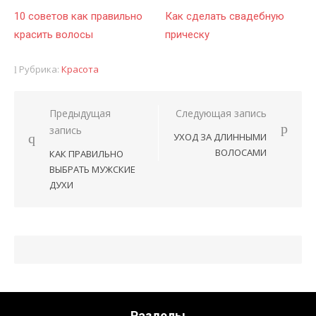
10 советов как правильно
Как сделать свадебную
красить волосы
прическу
Рубрика:
Красота
Предыдущая
Следующая запись
Навигация
запись
УХОД ЗА ДЛИННЫМИ
по
ВОЛОСАМИ
КАК ПРАВИЛЬНО
записям
ВЫБРАТЬ МУЖСКИЕ
ДУХИ
Разделы