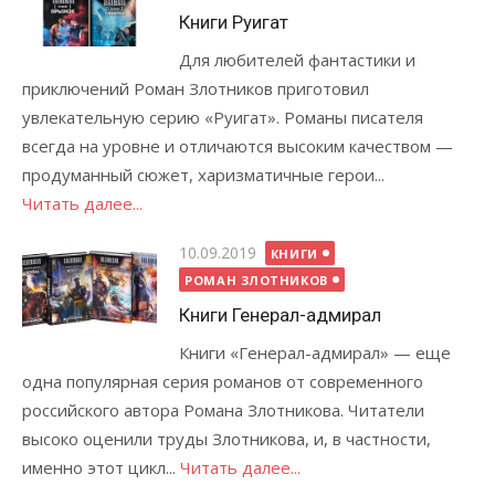
Книги Руигат
Для любителей фантастики и
приключений Роман Злотников приготовил
увлекательную серию «Руигат». Романы писателя
всегда на уровне и отличаются высоким качеством —
продуманный сюжет, харизматичные герои...
Читать далее...
Опубликовано
10.09.2019
КНИГИ
РОМАН ЗЛОТНИКОВ
Книги Генерал-адмирал
Книги «Генерал-адмирал» — еще
одна популярная серия романов от современного
российского автора Романа Злотникова. Читатели
высоко оценили труды Злотникова, и, в частности,
именно этот цикл...
Читать далее...