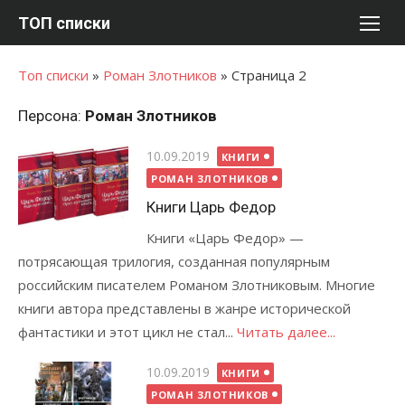
Перейти
ТОП списки
к
содержимому
Топ списки
»
Роман Злотников
»
Страница 2
Персона:
Роман Злотников
Опубликовано
10.09.2019
КНИГИ
РОМАН ЗЛОТНИКОВ
Книги Царь Федор
Книги «Царь Федор» —
потрясающая трилогия, созданная популярным
российским писателем Романом Злотниковым. Многие
книги автора представлены в жанре исторической
фантастики и этот цикл не стал...
Читать далее...
Опубликовано
10.09.2019
КНИГИ
РОМАН ЗЛОТНИКОВ