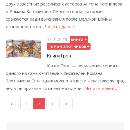
двух известных российских авторов Антона Корнилова
и Романа Злотникова. Смелые герои, которые
сражаются ради выживания после Великой Войны
разношерстного...
Читать далее...
Опубликовано
18.01.2019
КНИГИ
РОМАН ЗЛОТНИКОВ
Книги Грон
Книги Грон — популярная серия от
одного из самых читаемых писателей Романа
Злотникова. Этот цикл можно отнести к классике жанра,
ведь он признан читателями одной...
Читать далее...
←
1
2
3
→
Пагинация
записей