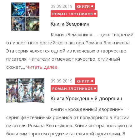
Опубликовано
09.09.2019
КНИГИ
РОМАН ЗЛОТНИКОВ
Книги Землянин
Книги «Землянин» — цикл творений
от известного российского автора Романа Злотникова.
Эта серия является одной из ключевых в творчестве
писателя. Читатели отмечают качество, отличный
сюжет,...
Читать далее...
Опубликовано
09.09.2019
КНИГИ
РОМАН ЗЛОТНИКОВ
Книги Урожденный дворянин
Книги «Урожденный дворянин» —
серия фэнтезийных романов от популярного в России
писателя Романа Злотникова. Книги автора пользуются
большим спросом среди читательской аудитории. В