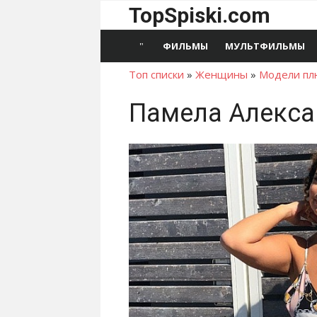
Перейти
TopSpiski.com
к
содержимому
ФИЛЬМЫ
МУЛЬТФИЛЬМЫ
Топ списки
»
Женщины
»
Модели пл
Памела Алекса