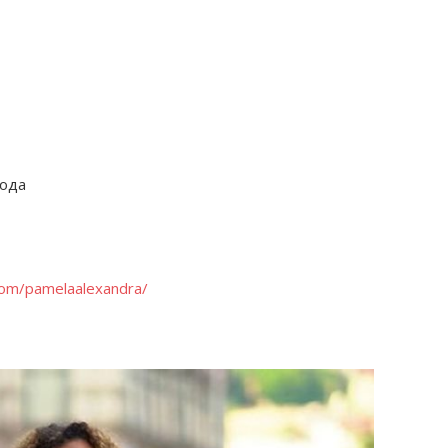
года
com/pamelaalexandra/