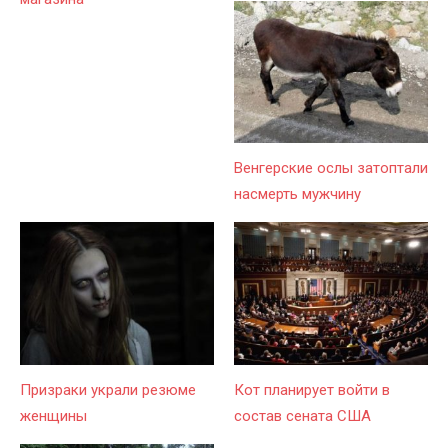
Венгерские ослы затоптали
насмерть мужчину
Призраки украли резюме
Кот планирует войти в
женщины
состав сената США