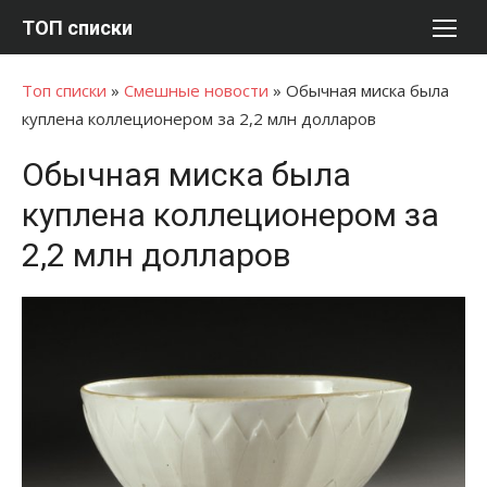
Перейти
ТОП списки
к
содержимому
Топ списки
»
Смешные новости
»
Обычная миска была
куплена коллеционером за 2,2 млн долларов
Обычная миска была
куплена коллеционером за
2,2 млн долларов