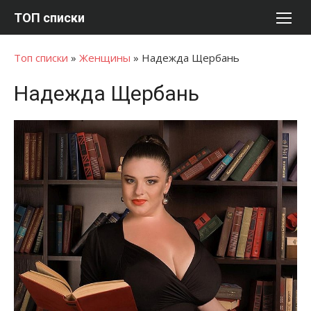
Перейти
ТОП списки
к
содержимому
Топ списки
»
Женщины
»
Надежда Щербань
Надежда Щербань