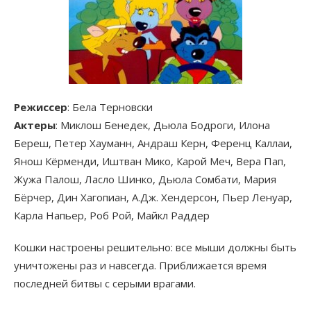
Режиссер
: Бела Терновски
Актеры
: Миклош Бенедек, Дьюла Бодроги, Илона
Береш, Петер Хауманн, Андраш Керн, Ференц Каллаи,
Янош Кёрменди, Иштван Мико, Карой Меч, Вера Пап,
Жужа Палош, Ласло Шинко, Дьюла Сомбати, Мария
Бёрчер, Дин Хагопиан, А.Дж. Хендерсон, Пьер Ленуар,
Карла Напьер, Роб Рой, Майкл Раддер
Кошки настроены решительно: все мыши должны быть
уничтожены раз и навсегда. Приближается время
последней битвы с серыми врагами.