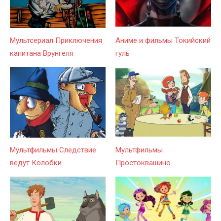
Мультсериал Приключения
Аниме и фильмы Токийский
капитана Врунгеля
гуль
Мультфильмы Следствие
Мультфильмы
ведут Колобки
Простоквашино