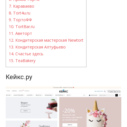
7.
Караваево
8.
Tort4u.ru
9.
ТортоФФ
10.
TortBar.ru
11.
Аветорт
12.
Кондитерская мастерская Newtort
13.
Кондитерская Алтуфьево
14.
Счастье здесь
15.
TeaBakery
Кейкс.ру