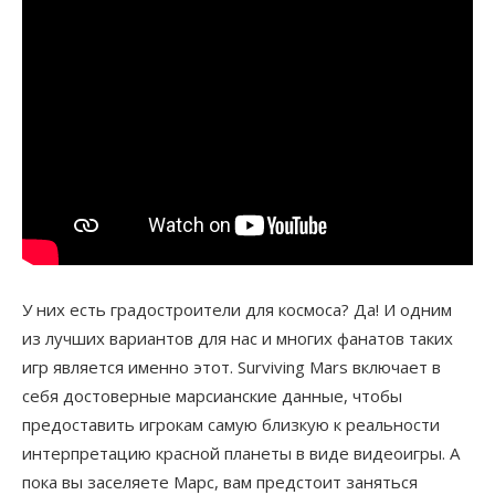
У них есть градостроители для космоса? Да! И одним
из лучших вариантов для нас и многих фанатов таких
игр является именно этот. Surviving Mars включает в
себя достоверные марсианские данные, чтобы
предоставить игрокам самую близкую к реальности
интерпретацию красной планеты в виде видеоигры. А
пока вы заселяете Марс, вам предстоит заняться