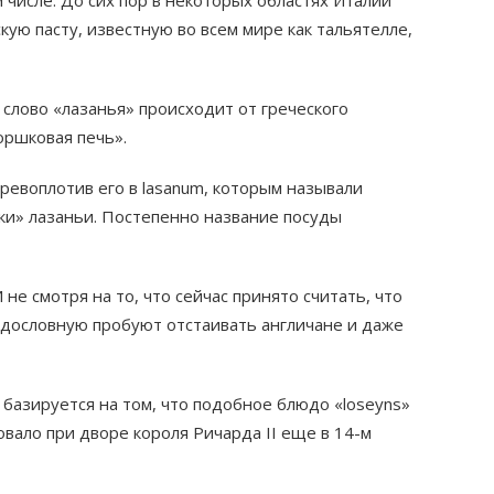
ом числе. До сих пор в некоторых областях Италии
кую пасту, известную во всем мире как тальятелле,
 слово «лазанья» происходит от греческого
горшковая печь».
еревоплотив его в lasanum, которым называли
дки» лазаньи. Постепенно название посуды
И не смотря на то, что сейчас принято считать, что
одословную пробуют отстаивать англичане и даже
базируется на том, что подобное блюдо «loseyns»
овало при дворе короля Ричарда II еще в 14-м