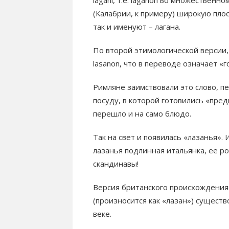
lagani, т.е. laganon во множественн
(Калабрии, к примеру) широкую плос
так и именуют – лагана.
По второй этимологической версии,
lasanon, что в переводе означает «
Римляне заимствовали это слово, п
посуду, в которой готовились «пре
перешло и на само блюдо.
Так на свет и появилась «лазанья». 
лазанья подлинная итальянка, ее р
скандинавы!
Версия британского происхождения 
(произносится как «лазан») существ
веке.