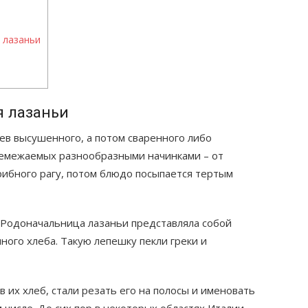
 лазаньи
 лазаньи
оев высушенного, а потом сваренного либо
ремежаемых разнообразными начинками – от
рибного рагу, потом блюдо посыпается тертым
. Родоначальница лазаньи представляла собой
ного хлеба. Такую лепешку пекли греки и
 их хлеб, стали резать его на полосы и именовать