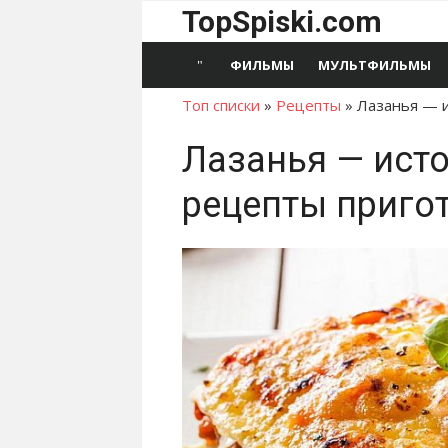
Перейти
TopSpiski.com
к
содержимому
ФИЛЬМЫ
МУЛЬТФИЛЬМЫ
Топ списки
»
Рецепты
»
Лазанья — 
Лазанья — ист
рецепты приго