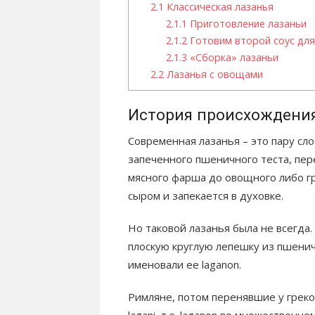
2.1
Классическая лазанья
2.1.1
Приготовление лазаньи
2.1.2
Готовим второй соус для
2.1.3
«Сборка» лазаньи
2.2
Лазанья с овощами
История происхождения
Современная лазанья – это пару сл
запеченного пшеничного теста, пе
мясного фарша до овощного либо г
сыром и запекается в духовке.
Но таковой лазанья была не всегда
плоскую круглую лепешку из пшенич
именовали ее laganon.
Римляне, потом перенявшие у греков