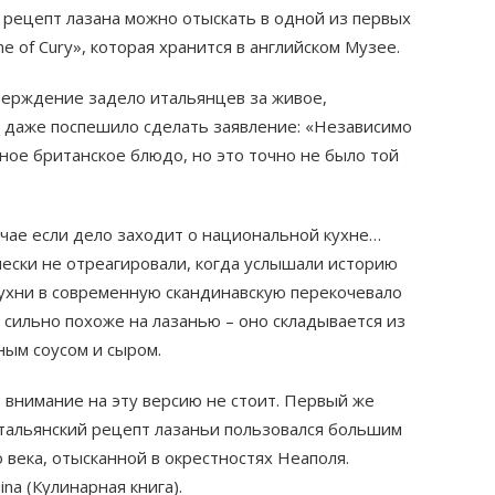
 рецепт лазана можно отыскать в одной из первых
e of Cury», которая хранится в английском Музее.
верждение задело итальянцев за живое,
е даже поспешило сделать заявление: «Независимо
нное британское блюдо, но это точно не было той
учае если дело заходит о национальной кухне…
чески не отреагировали, когда услышали историю
кухни в современную скандинавскую перекочевало
, сильно похоже на лазанью – оно складывается из
ным соусом и сыром.
 внимание на эту версию не стоит. Первый же
альянский рецепт лазаньи пользовался большим
 века, отысканной в окрестностях Неаполя.
ina (Кулинарная книга).