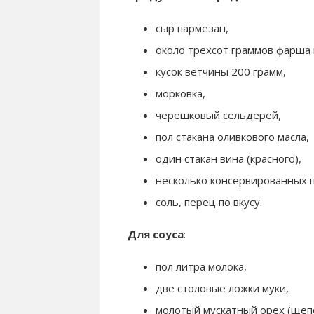
сыр пармезан,
около трехсот граммов фарша 
кусок ветчины 200 грамм,
морковка,
черешковый сельдерей,
пол стакана оливкового масла,
один стакан вина (красного),
несколько консервированных п
соль, перец по вкусу.
Для соуса
:
пол литра молока,
две столовые ложки муки,
молотый мускатный орех (щепо