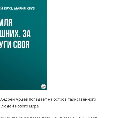
 Андрей Ярцев попадает на остров таинственного
 людей нового мира.
ский спецзназ после того, как система ПВО будет