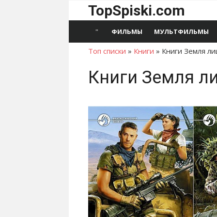
Перейти
TopSpiski.com
к
содержимому
ФИЛЬМЫ
МУЛЬТФИЛЬМЫ
Топ списки
»
Книги
»
Книги Земля л
Книги Земля л