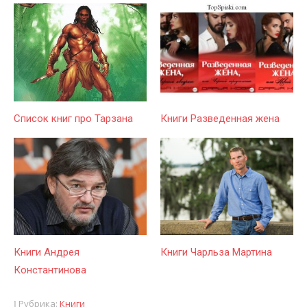
Список книг про Тарзана
Книги Разведенная жена
Книги Андрея
Книги Чарльза Мартина
Константинова
Рубрика:
Книги