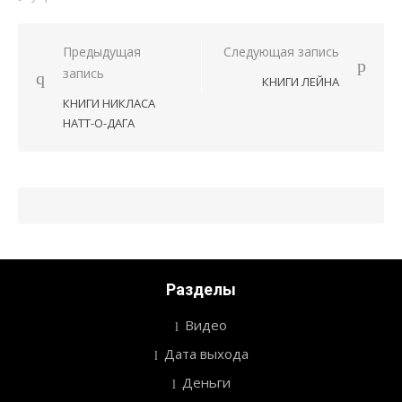
Предыдущая
Следующая запись
Навигация
запись
КНИГИ ЛЕЙНА
по
КНИГИ НИКЛАСА
записям
НАТТ-О-ДАГА
Разделы
Видео
Дата выхода
Деньги