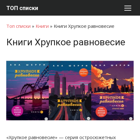
Перейти
ТОП списки
к
содержимому
Топ списки
»
Книги
»
Книги Хрупкое равновесие
Книги Хрупкое равновесие
«Хрупкое равновесие» — серия остросюжетных