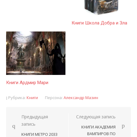
Книги Школа Добра и Зла
Книги Ардмир Мари
Рубрика:
Книги
Персона:
Александр Мазин
Предыдущая
Следующая запись
Навигация
запись
КНИГИ АКАДЕМИЯ
по
ВАМПИРОВ ПО
КНИГИ МЕТРО 2033