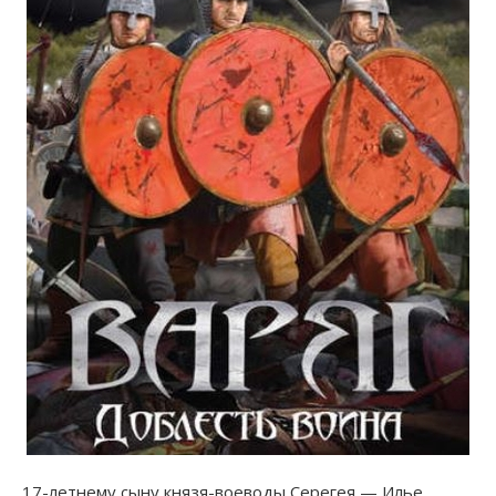
17-летнему сыну князя-воеводы Серегея — Илье