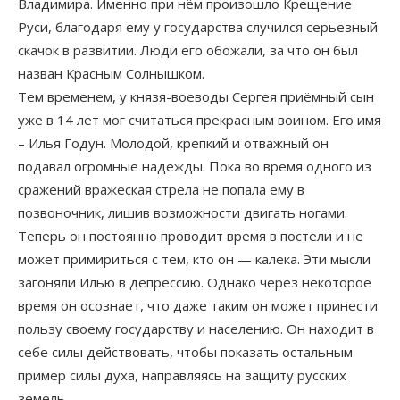
Владимира. Именно при нём произошло Крещение
Руси, благодаря ему у государства случился серьезный
скачок в развитии. Люди его обожали, за что он был
назван Красным Солнышком.
Тем временем, у князя-воеводы Сергея приёмный сын
уже в 14 лет мог считаться прекрасным воином. Его имя
– Илья Годун. Молодой, крепкий и отважный он
подавал огромные надежды. Пока во время одного из
сражений вражеская стрела не попала ему в
позвоночник, лишив возможности двигать ногами.
Теперь он постоянно проводит время в постели и не
может примириться с тем, кто он — калека. Эти мысли
загоняли Илью в депрессию. Однако через некоторое
время он осознает, что даже таким он может принести
пользу своему государству и населению. Он находит в
себе силы действовать, чтобы показать остальным
пример силы духа, направляясь на защиту русских
земель.