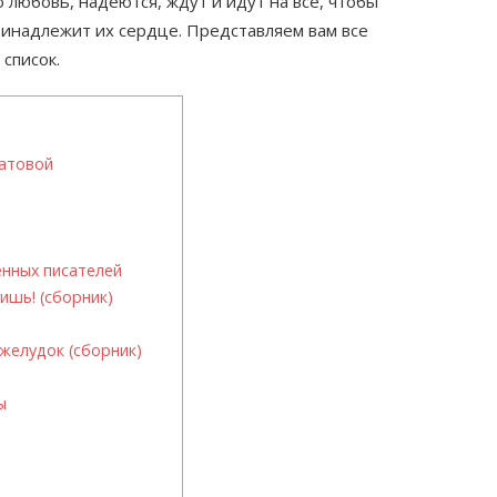
 любовь, надеются, ждут и идут на всё, чтобы
ринадлежит их сердце. Представляем вам все
список.
латовой
енных писателей
ишь! (сборник)
желудок (сборник)
ы