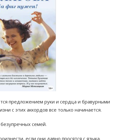
ается предложением руки и сердца и бравурными
зни с этих аккордов все только начинается.
безупречных семей.
роизнести, если они давно просятся с языка.