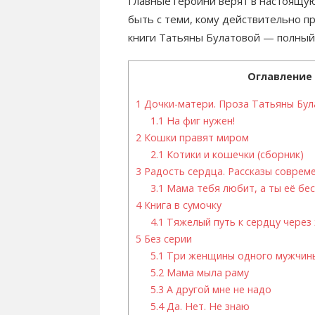
Главные героини верят в настоящую
быть с теми, кому действительно п
книги Татьяны Булатовой — полный 
Оглавление
1
Дочки-матери. Проза Татьяны Бу
1.1
На фиг нужен!
2
Кошки правят миром
2.1
Котики и кошечки (сборник)
3
Радость сердца. Рассказы соврем
3.1
Мама тебя любит, а ты её бес
4
Книга в сумочку
4.1
Тяжелый путь к сердцу через 
5
Без серии
5.1
Три женщины одного мужчин
5.2
Мама мыла раму
5.3
А другой мне не надо
5.4
Да. Нет. Не знаю