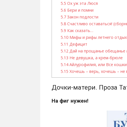
5.5
Ох уж эта Люся
5.6
Бери и помни
5.7
Закон подлости
5.8
Счастливо оставаться! (сборн
5.9
Как сказать…
5.10
Мифы и рифы летнего отдых
5.11
Дефицит
5.12
Дай на прощанье обещанье 
5.13
Не девушка, а крем-брюле
5.14
Айлурофилия, или Все кошки
5.15
Хочешь – верь, хочешь – не 
Дочки-матери. Проза Т
На фиг нужен!