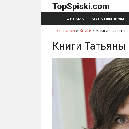
Перейти
TopSpiski.com
к
содержимому
ФИЛЬМЫ
МУЛЬТФИЛЬМЫ
Топ списки
»
Книги
»
Книги Татьяны
Книги Татьяны