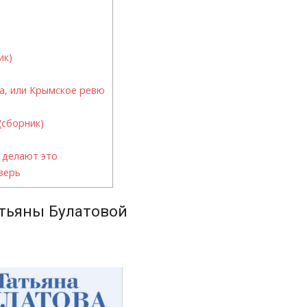
ик)
а, или Крымское ревю
(сборник)
 делают это
верь
атьяны Булатовой