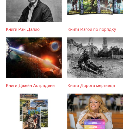
Книги Рэй Далио
Книги Изгой по порядку
Книги Джейн Астрадени
Книги Дорога мертвеца