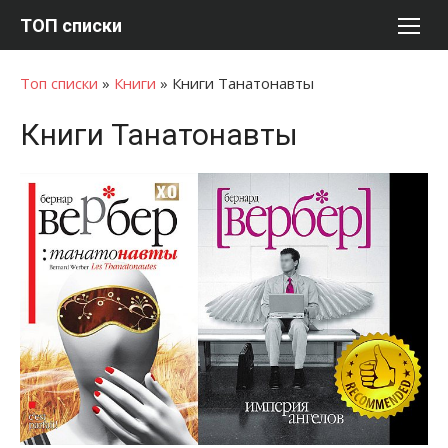
Перейти
ТОП списки
к
содержимому
Топ списки
»
Книги
»
Книги Танатонавты
Книги Танатонавты