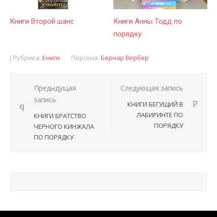
Книги Второй шанс
Книги Анны Тодд по
порядку
Рубрика:
Книги
Персона:
Бернар Вербер
Предыдущая
Следующая запись
Навигация
запись
КНИГИ БЕГУЩИЙ В
по
ЛАБИРИНТЕ ПО
КНИГИ БРАТСТВО
записям
ПОРЯДКУ
ЧЕРНОГО КИНЖАЛА
ПО ПОРЯДКУ