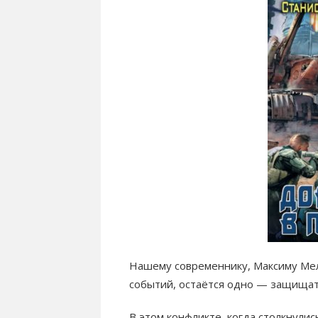
Нашему современнику, Максиму Мел
событий, остаётся одно — защищат
В этом конфликте, когда столкнули