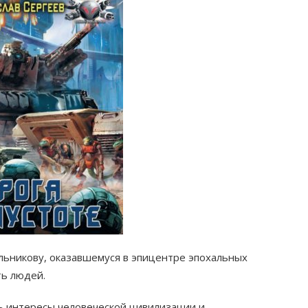
ьникову, оказавшемуся в эпицентре эпохальных
ь людей.
сь интересы человеческой цивилизации и