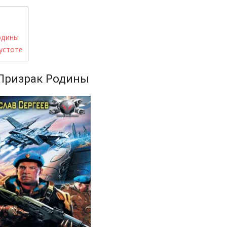
одины
устоте
Призрак Родины