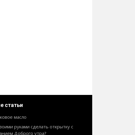
е статьи
ковое масло
своими руками сделать открытку с
анием Доброго утра?