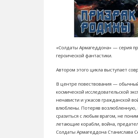
«Солдаты Армагеддона» — серия п
героической фантастики.
Автором этого цикла выступает сов
В центре повествования — обычны
космической исследовательской экс
ненависти и ужасов гражданской во
влюблены. Потеряв возлюбленную, 
сразиться с любым врагом, не пони
летающие корабли, война, предател
Солдаты Армагеддона Станислава Се