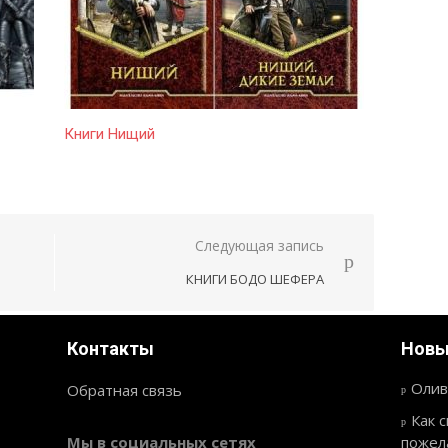
Книги Нищий
Следующая запись
КНИГИ БОДО ШЕФЕРА
Контакты
Новы
Олив
Обратная связь
Как 
Мы в социальных сетях
пожел