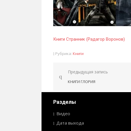
Книги Странник (Радагор Воронов)
Рубрика:
Книги
Предыдущая запись
Навигация
КНИГИ ГЛОРИЯ
по
записям
Разделы
Видео
Дата выхода