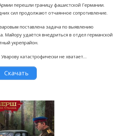
 Армии перешли границу фашистской Германии.
дних сил продолжают отчаянное сопротивление.
аровым поставлена задача по выявлению
а. Майору удаётся внедриться в отдел германской
етный укрепрайон.
 Уварову катастрофически не хватает…
Скачать