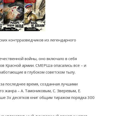
ских контрразведчиков из легендарного
чественной войны, оно включало в себя
ов Красной армии. СМЕРШа опасались все – и
 работающие в глубоком советском тылу.
 за последнее время, созданная лучшими
о жанра – А. Тамониковым, С. Зверевым, Е.
ыше 3х десятков книг общим тиражом порядка 300
нно увлекательный динамичный сюжет и новая