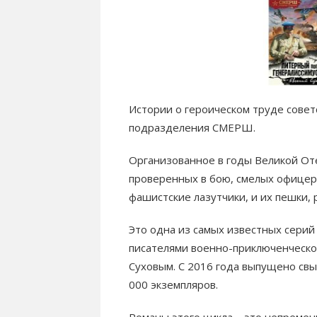
Истории о героическом труде совет
подразделения СМЕРШ.
Организованное в годы Великой Оте
проверенных в бою, смелых офицер
фашистские лазутчики, и их пешки,
Это одна из самых известных серий
писателями военно-приключенческог
Суховым. С 2016 года выпущено св
000 экземпляров.
Романы этого цикла – это непреме