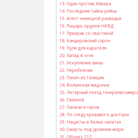
13.
Один против Абвера
14.
Последняя тайна рейха
15.
Агент немецкой разведки
16.
Рыцарь ордена НКВД
17.
Призрак со свастикой
18.
Бандеровский схрон
19.
Пуля для карателя
20.
Запад в огне
21.
Искупление вины
22.
Перебежчик
23.
Палач из Галиции
24.
Волынская мадонна
25.
Литерный поезд генералиссимус
26.
Связной
27.
Палачи и герои
28.
По следу кровавого доктора
29.
Нацисты в белых халатах
30.
Смерть под уровнем моря
31.
Объект 217