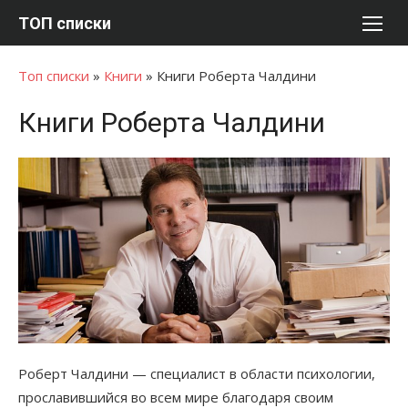
Перейти
ТОП списки
к
содержимому
Топ списки
»
Книги
»
Книги Роберта Чалдини
Книги Роберта Чалдини
Роберт Чалдини — специалист в области психологии,
прославившийся во всем мире благодаря своим