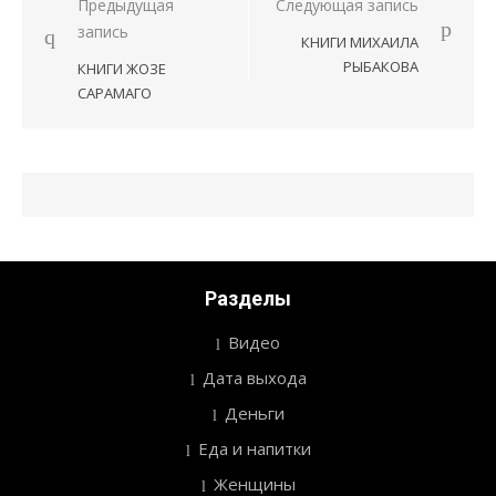
Предыдущая
Следующая запись
Навигация
запись
КНИГИ МИХАИЛА
по
РЫБАКОВА
КНИГИ ЖОЗЕ
записям
САРАМАГО
Разделы
Видео
Дата выхода
Деньги
Еда и напитки
Женщины