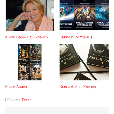
Книги Сары Пеннипакер
Книги Иностранец
Книги Ариец
Книги Алисы Клевер
Рубрика:
Книги