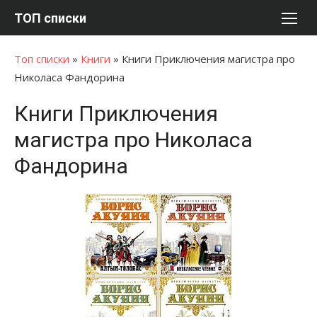
Перейти
ТОП списки
к
содержимому
Топ списки
»
Книги
»
Книги Приключения магистра про
Николаса Фандорина
Книги Приключения
магистра про Николаса
Фандорина