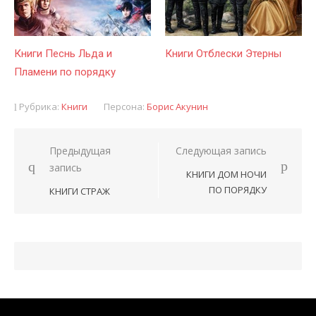
Книги Песнь Льда и
Книги Отблески Этерны
Пламени по порядку
Рубрика:
Книги
Персона:
Борис Акунин
Предыдущая
Следующая запись
Навигация
запись
КНИГИ ДОМ НОЧИ
по
ПО ПОРЯДКУ
КНИГИ СТРАЖ
записям