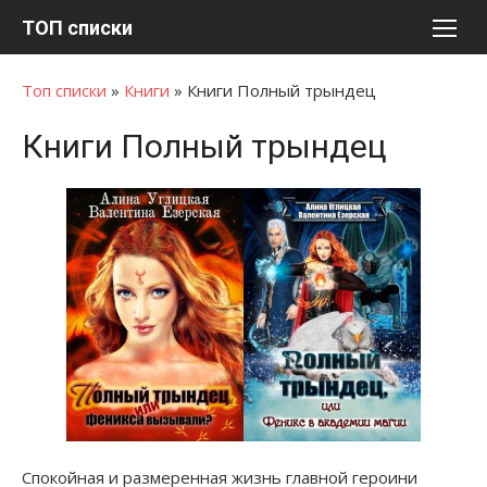
Перейти
ТОП списки
к
содержимому
Топ списки
»
Книги
»
Книги Полный трындец
Книги Полный трындец
Спокойная и размеренная жизнь главной героини