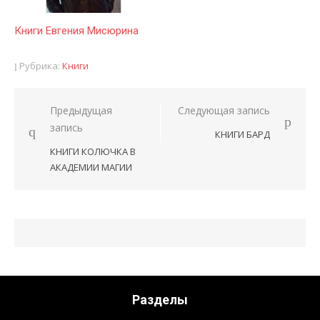
Книги Евгения Мисюрина
Рубрика:
Книги
Предыдущая
Следующая запись
Навигация
запись
КНИГИ БАРД
по
КНИГИ КОЛЮЧКА В
записям
АКАДЕМИИ МАГИИ
Разделы