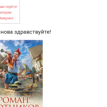
авствуйте!
мперии
Америке
нова здравствуйте!