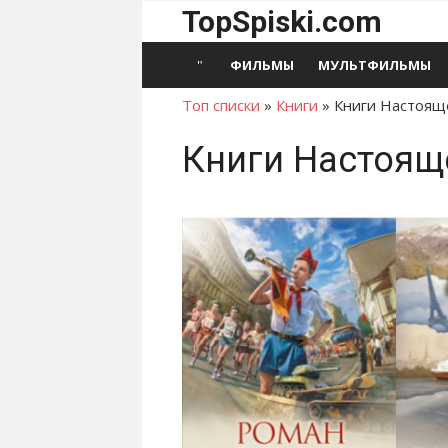
Перейти
TopSpiski.com
к
содержимому
ФИЛЬМЫ
МУЛЬТФИЛЬМЫ
Топ списки
»
Книги
»
Книги Настоящ
Книги Настоящ