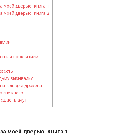
а моей дверью. Книга 1
а моей дверью. Книга 2
лилии
ченная проклятием
евесты
дьму вызывали?
анитель для дракона
а снежного
ысшие плачут
за моей дверью. Книга 1