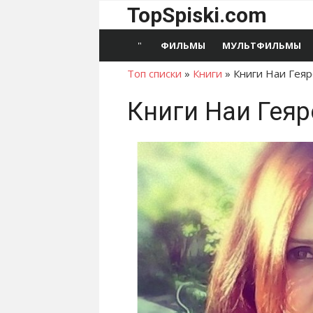
Перейти
TopSpiski.com
к
содержимому
ФИЛЬМЫ
МУЛЬТФИЛЬМЫ
Топ списки
»
Книги
»
Книги Наи Гея
Книги Наи Гея