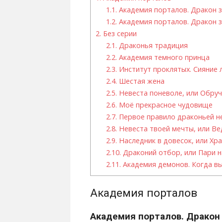
1.1.
Академия порталов. Дракон з
1.2.
Академия порталов. Дракон з
2.
Без серии
2.1.
Драконья традиция
2.2.
Академия темного принца
2.3.
Институт проклятых. Сияние 
2.4.
Шестая жена
2.5.
Невеста поневоле, или Обру
2.6.
Моё прекрасное чудовище
2.7.
Первое правило драконьей н
2.8.
Невеста твоей мечты, или Ве
2.9.
Наследник в довесок, или Хр
2.10.
Драконий отбор, или Пари н
2.11.
Академия демонов. Когда в
Академия порталов
Академия порталов. Дракон 