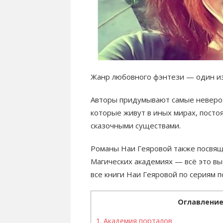
Жанр любовного фэнтези — один из
Авторы придумывают самые невероя
которые живут в иных мирах, посто
сказочными существами.
Романы Наи Геяровой также посвящ
Магических академиях — всё это вы
все книги Наи Геяровой по сериям п
Оглавлени
1.
Академия порталов