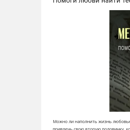
Помоги любви найти те
Можно ли наполнить жизнь любовью
привлечь свою вторую половинку, к