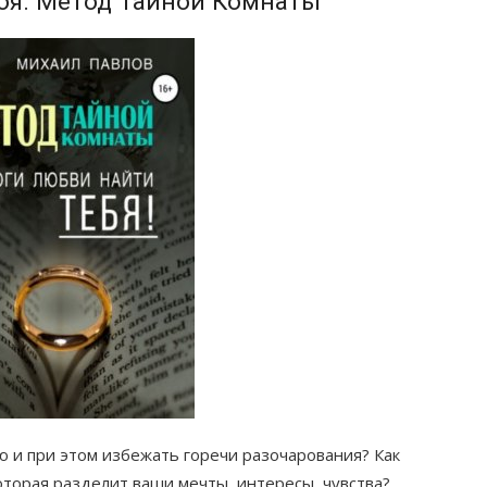
бя. Метод Тайной Комнаты
 и при этом избежать горечи разочарования? Как
оторая разделит ваши мечты, интересы, чувства?