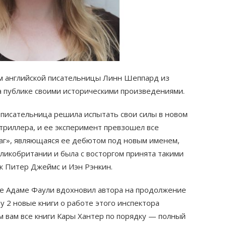
им английской писательницы Линн Шеппард из
а публике своими историческими произведениями.
и писательница решила испытать свои силы в новом
 триллера, и ее эксперимент превзошел все
раг», являющаяся ее дебютом под новым именем,
еликобритании и была с восторгом принята такими
к Питер Джеймс и Иэн Рэнкин.
ре Адаме Фаули вдохновил автора на продолжение
зу 2 новые книги о работе этого инспектора
 вам все книги Кары Хантер по порядку — полный