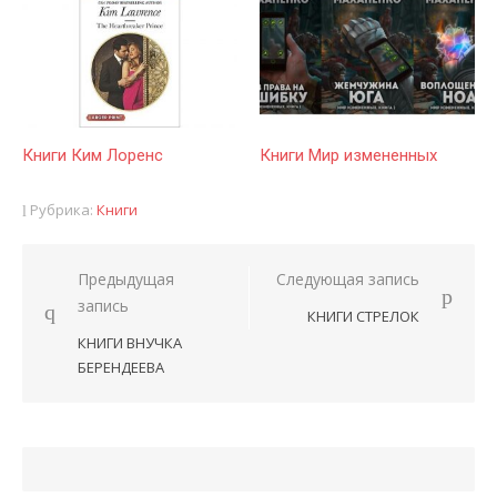
Книги Ким Лоренс
Книги Мир измененных
Рубрика:
Книги
Предыдущая
Следующая запись
Навигация
запись
КНИГИ СТРЕЛОК
по
КНИГИ ВНУЧКА
записям
БЕРЕНДЕЕВА