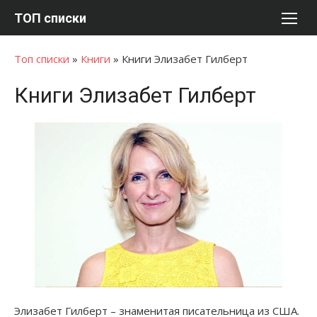
Перейти
ТОП списки
к
содержимому
Топ списки
»
Книги
»
Книги Элизабет Гилберт
Книги Элизабет Гилберт
Элизабет Гилберт – знаменитая писательница из США.