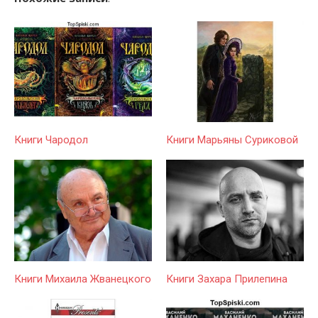
Книги Чародол
Книги Марьяны Суриковой
Книги Михаила Жванецкого
Книги Захара Прилепина