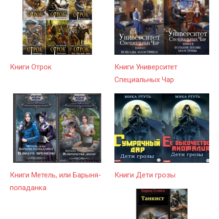
Книги Отрок
Книги Университет
Специальных Чар
Книги Метель, или Барыня-
Книги Дети грозы
попаданка