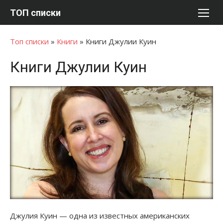
Перейти
ТОП списки
к
содержимому
Топ списки
»
Книги
»
Книги Джулии Куин
Книги Джулии Куин
Джулия Куин — одна из известных американских