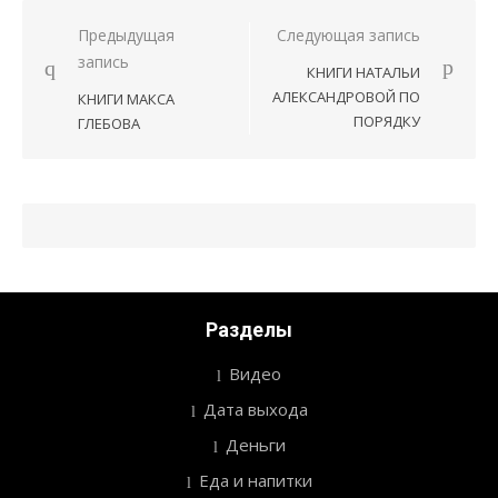
Предыдущая
Следующая запись
Навигация
запись
КНИГИ НАТАЛЬИ
по
АЛЕКСАНДРОВОЙ ПО
КНИГИ МАКСА
записям
ПОРЯДКУ
ГЛЕБОВА
Разделы
Видео
Дата выхода
Деньги
Еда и напитки