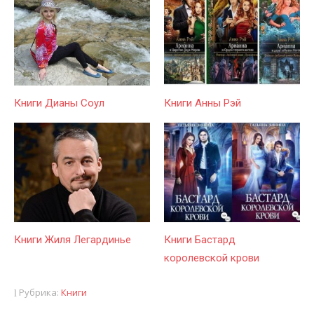
Книги Дианы Соул
Книги Анны Рэй
Книги Жиля Легардинье
Книги Бастард
королевской крови
Рубрика:
Книги