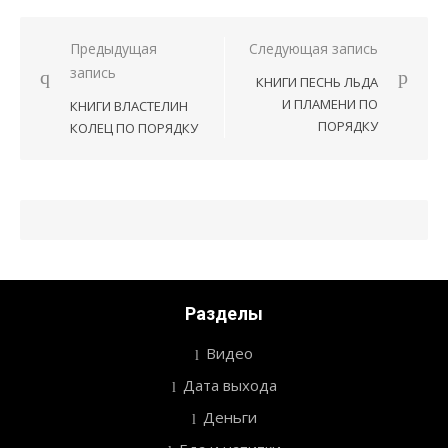
Предыдущая
Следующая запись
Навигация
запись
КНИГИ ПЕСНЬ ЛЬДА
по
И ПЛАМЕНИ ПО
КНИГИ ВЛАСТЕЛИН
записям
ПОРЯДКУ
КОЛЕЦ ПО ПОРЯДКУ
Разделы
Видео
Дата выхода
Деньги