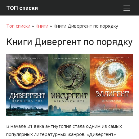
Перейти
ТОП списки
к
содержимому
Топ списки
»
Книги
»
Книги Дивергент по порядку
Книги Дивергент по порядку
В начале 21 века антиутопия стала одним из самых
популярных литературных жанров. «Дивергент» —