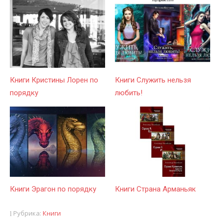
Книги Кристины Лорен по
Книги Служить нельзя
порядку
любить!
Книги Эрагон по порядку
Книги Страна Арманьяк
Рубрика:
Книги